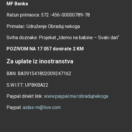
MF Banka
Račun primaoca: 572 -456-00000789-78
Primalac: Udruženje Obraduj nekoga
Svrha doznake: Projekat „Idemo na babine – Svaki dan“
POZIVOM NA 17 057 donirate 2 KM
Za uplate iz inostranstva
BAN: BA391541802009247162
S.W.I.F.T: UPBKBA22
Paypal direkt link:
www.paypal.me/obradujnekoga
Paypal:
aidas-m@live.com