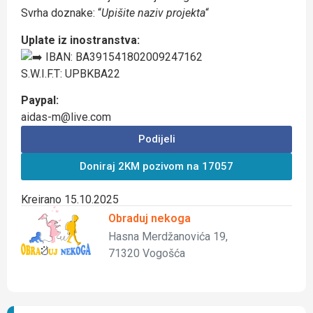
Svrha doznake: “
Upišite naziv projekta
“
Uplate iz inostranstva:
IBAN: BA391541802009247162
S.W.I.F.T: UPBKBA22
Paypal:
aidas-m@live.com
Podijeli
Doniraj 2KM pozivom na 17057
Kreirano 15.10.2025
Obraduj nekoga
Hasna Merdžanovića 19,
71320 Vogošća