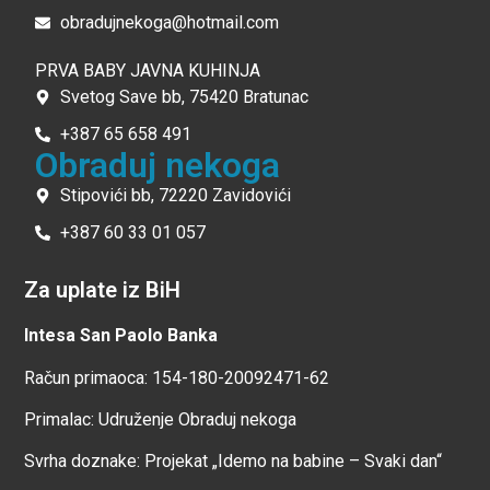
obradujnekoga@hotmail.com
PRVA BABY JAVNA KUHINJA
Svetog Save bb, 75420 Bratunac
+387 65 658 491
Obraduj nekoga
Stipovići bb, 72220 Zavidovići
+387 60 33 01 057
Za uplate iz BiH
Intesa San Paolo Banka
Račun primaoca: 154-180-20092471-62
Primalac: Udruženje Obraduj nekoga
Svrha doznake: Projekat „Idemo na babine – Svaki dan“