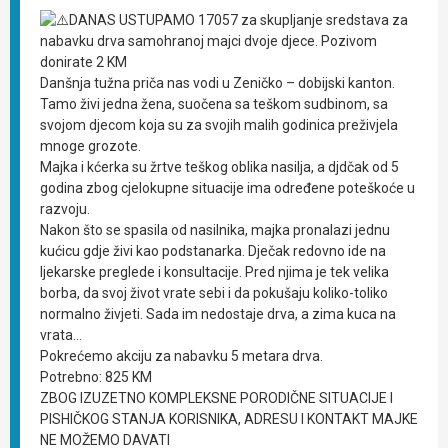
DANAS USTUPAMO 17057 za skupljanje sredstava za
nabavku drva samohranoj majci dvoje djece. Pozivom
donirate 2 KM
Danšnja tužna priča nas vodi u Zeničko – dobijski kanton.
Tamo živi jedna žena, suočena sa teškom sudbinom, sa
svojom djecom koja su za svojih malih godinica preživjela
mnoge grozote.
Majka i kćerka su žrtve teškog oblika nasilja, a djdčak od 5
godina zbog cjelokupne situacije ima određene poteškoće u
razvoju.
Nakon što se spasila od nasilnika, majka pronalazi jednu
kućicu gdje živi kao podstanarka. Dječak redovno ide na
ljekarske preglede i konsultacije. Pred njima je tek velika
borba, da svoj život vrate sebi i da pokušaju koliko-toliko
normalno živjeti. Sada im nedostaje drva, a zima kuca na
vrata…
Pokrećemo akciju za nabavku 5 metara drva.
Potrebno: 825 KM
ZBOG IZUZETNO KOMPLEKSNE PORODIČNE SITUACIJE I
PISHIČKOG STANJA KORISNIKA, ADRESU I KONTAKT MAJKE
NE MOŽEMO DAVATI