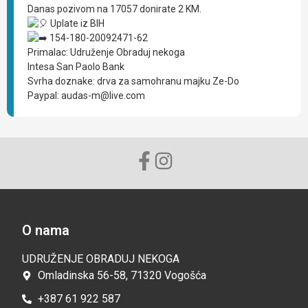
Danas pozivom na 17057 donirate 2 KM.
Uplate iz BIH
154-180-20092471-62
Primalac: Udruženje Obraduj nekoga
Intesa San Paolo Bank
Svrha doznake: drva za samohranu majku Ze-Do
Paypal: audas-m@live.com
O nama
UDRUŽENJE OBRADUJ NEKOGA
Omladinska 56-58, 71320 Vogošća
+387 61 922 587