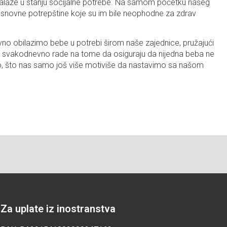
nalaze u stanju socijalne potrebe. Na samom početku našeg
i osnovne potrepštine koje su im bile neophodne za zdrav
vno obilazimo bebe u potrebi širom naše zajednice, pružajući
koji svakodnevno rade na tome da osiguraju da nijedna beba ne
emo, što nas samo još više motiviše da nastavimo sa našom
Za uplate iz inostranstva