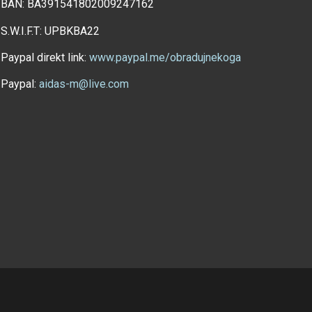
BAN: BA391541802009247162
S.W.I.F.T: UPBKBA22
Paypal direkt link:
www.paypal.me/obradujnekoga
Paypal:
aidas-m@live.com