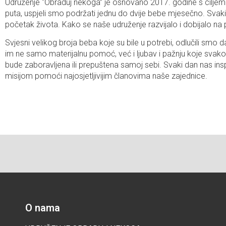
Udruženje “Obraduj nekoga” je osnovano 2017. godine s cilje
puta, uspjeli smo podržati jednu do dvije bebe mjesečno. Svaki 
početak života. Kako se naše udruženje razvijalo i dobijalo na pr
Svjesni velikog broja beba koje su bile u potrebi, odlučili s
im ne samo materijalnu pomoć, već i ljubav i pažnju koje svako
bude zaboravljena ili prepuštena samoj sebi. Svaki dan nas in
misijom pomoći najosjetljivijim članovima naše zajednice.
O nama