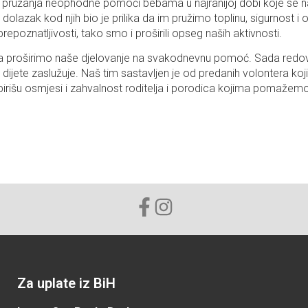
m pružanja neophodne pomoći bebama u najranijoj dobi koje se 
dolazak kod njih bio je prilika da im pružimo toplinu, sigurnost 
epoznatljivosti, tako smo i proširili opseg naših aktivnosti.
mo da proširimo naše djelovanje na svakodnevnu pomoć. Sada redo
 dijete zaslužuje. Naš tim sastavljen je od predanih volontera 
spirišu osmjesi i zahvalnost roditelja i porodica kojima pomaž
Za uplate iz BiH