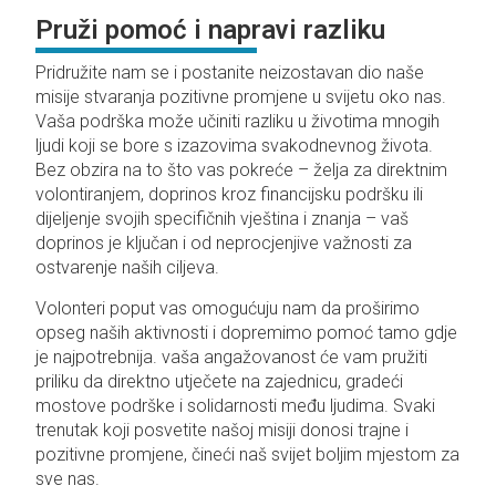
Pruži pomoć i napravi razliku
Pridružite nam se i postanite neizostavan dio naše
misije stvaranja pozitivne promjene u svijetu oko nas.
Vaša podrška može učiniti razliku u životima mnogih
ljudi koji se bore s izazovima svakodnevnog života.
Bez obzira na to što vas pokreće – želja za direktnim
volontiranjem, doprinos kroz financijsku podršku ili
dijeljenje svojih specifičnih vještina i znanja – vaš
doprinos je ključan i od neprocjenjive važnosti za
ostvarenje naših ciljeva.
Volonteri poput vas omogućuju nam da proširimo
opseg naših aktivnosti i dopremimo pomoć tamo gdje
je najpotrebnija. vaša angažovanost će vam pružiti
priliku da direktno utječete na zajednicu, gradeći
mostove podrške i solidarnosti među ljudima. Svaki
trenutak koji posvetite našoj misiji donosi trajne i
pozitivne promjene, čineći naš svijet boljim mjestom za
sve nas.