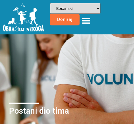
Doniraj
Postani dio tima