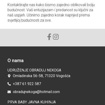
Kontaktirajte nas kako bismo zajedno oblikovali bolju
budućnost. Vaš entuzijazam i predanost su ključni za
naš uspjeh. Učinimo zajedno korak naprijed prema
svjetlijoj budućnosti za sve.
O nama
UDRUŽENJE OBRADUJ NEKOGA
Omladinska 56-58, 71320 Vogošća
+387 61 922 587
obradujnekoga@hotmail.com
PRVA BABY JAVNA KUHINJA