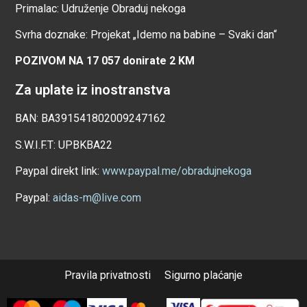
Primalac: Udruženje Obraduj nekoga
Svrha doznake: Projekat „Idemo na babine – Svaki dan“
POZIVOM NA 17 057 donirate 2 KM
Za uplate iz inostranstva
BAN: BA391541802009247162
S.W.I.F.T: UPBKBA22
Paypal direkt link:
www.paypal.me/obradujnekoga
Paypal:
aidas-m@live.com
Pravila privatnosti
Sigurno plaćanje