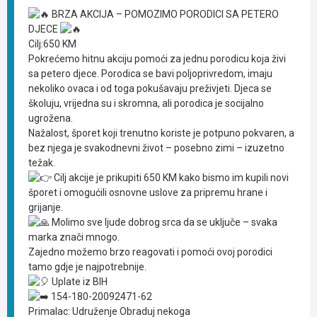
BRZA AKCIJA – POMOZIMO PORODICI SA PETERO
DJECE
Cilj:650 KM
Pokrećemo hitnu akciju pomoći za jednu porodicu koja živi
sa petero djece. Porodica se bavi poljoprivredom, imaju
nekoliko ovaca i od toga pokušavaju preživjeti. Djeca se
školuju, vrijedna su i skromna, ali porodica je socijalno
ugrožena.
Nažalost, šporet koji trenutno koriste je potpuno pokvaren, a
bez njega je svakodnevni život – posebno zimi – izuzetno
težak.
Cilj akcije je prikupiti 650 KM kako bismo im kupili novi
šporet i omogućili osnovne uslove za pripremu hrane i
grijanje.
Molimo sve ljude dobrog srca da se uključe – svaka
marka znači mnogo.
Zajedno možemo brzo reagovati i pomoći ovoj porodici
tamo gdje je najpotrebnije.
Uplate iz BIH
154-180-20092471-62
Primalac: Udruženje Obraduj nekoga