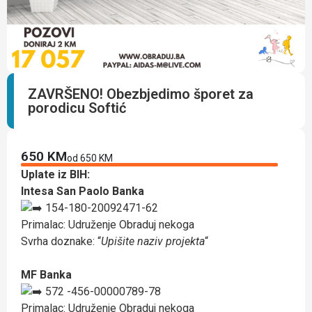
ZAVRŠENO! Obezbjedimo šporet za
porodicu Softić
650 KM
od 650 KM
Uplate iz BIH:
Intesa San Paolo Banka
154-180-20092471-62
Primalac: Udruženje Obraduj nekoga
Svrha doznake: “
Upišite naziv projekta
“
MF Banka
572 -456-00000789-78
Primalac: Udruženje Obraduj nekoga