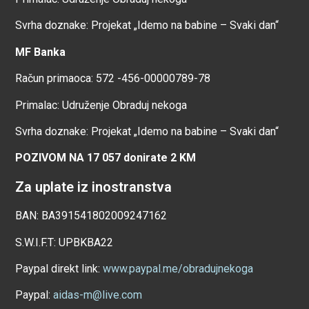
Svrha doznake: Projekat „Idemo na babine – Svaki dan“
MF Banka
Račun primaoca: 572 -456-00000789-78
Primalac: Udruženje Obraduj nekoga
Svrha doznake: Projekat „Idemo na babine – Svaki dan“
POZIVOM NA 17 057 donirate 2 KM
Za uplate iz inostranstva
BAN: BA391541802009247162
S.W.I.F.T: UPBKBA22
Paypal direkt link:
www.paypal.me/obradujnekoga
Paypal:
aidas-m@live.com