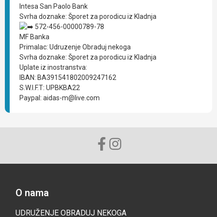
Intesa San Paolo Bank
Svrha doznake: Šporet za porodicu iz Kladnja
572-456-00000789-78
MF Banka
Primalac: Udruzenje Obraduj nekoga
Svrha doznake: Šporet za porodicu iz Kladnja
Uplate iz inostranstva:
IBAN: BA391541802009247162
S.W.I.F.T: UPBKBA22
Paypal: aidas-m@live.com
O nama
UDRUŽENJE OBRADUJ NEKOGA