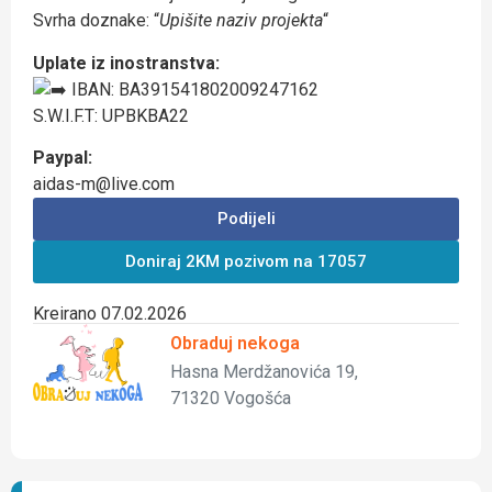
Svrha doznake: “
Upišite naziv projekta
“
Uplate iz inostranstva:
IBAN: BA391541802009247162
S.W.I.F.T: UPBKBA22
Paypal:
aidas-m@live.com
Podijeli
Doniraj 2KM pozivom na 17057
Kreirano 07.02.2026
Obraduj nekoga
Hasna Merdžanovića 19,
71320 Vogošća