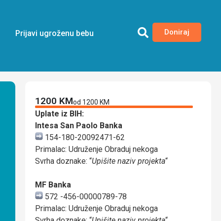
Doniraj
Prijavi ugroženu bebu
1200 KM
od 1200 KM
Uplate iz BIH:
Intesa San Paolo Banka
154-180-20092471-62
Primalac: Udruženje Obraduj nekoga
Svrha doznake: “
Upišite naziv projekta
“
MF Banka
572 -456-00000789-78
Primalac: Udruženje Obraduj nekoga
Svrha doznake: “
Upišite naziv projekta
“