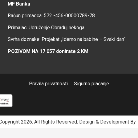
MF Banka
Račun primaoca: 572 -456-00000789-78
Primalac: Udruženje Obraduj nekoga
Svrha doznake: Projekat „Idemo na babine – Svaki dan“
POZIVOM NA 17 057 donirate 2 KM
Pravila privatnosti
Sigurno plaćanje
opyright 2026. All Rights Reserved.
Design & Development B