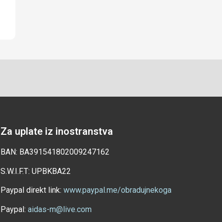
Za uplate iz inostranstva
BAN: BA391541802009247162
S.W.I.F.T: UPBKBA22
Paypal direkt link:
www.paypal.me/obradujnekoga
Paypal:
aidas-m@live.com