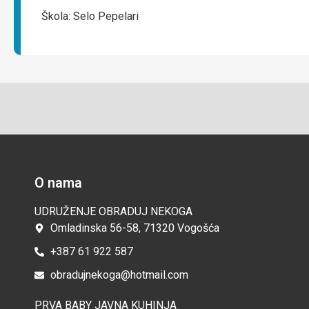
Škola: Selo Pepelari
O nama
UDRUŽENJE OBRADUJ NEKOGA
Omladinska 56-58, 71320 Vogošća
+387 61 922 587
obradujnekoga@hotmail.com
PRVA BABY JAVNA KUHINJA