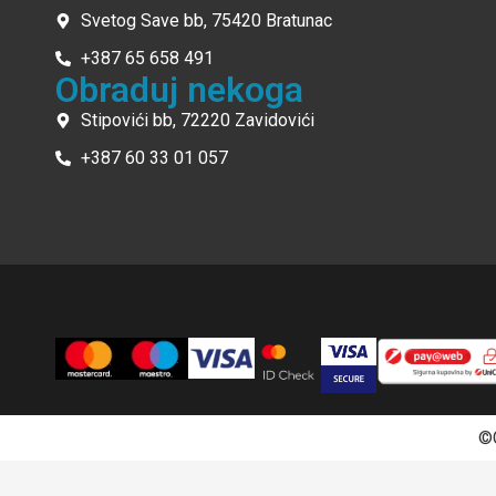
Svetog Save bb, 75420 Bratunac
+387 65 658 491
Obraduj nekoga
Stipovići bb, 72220 Zavidovići
+387 60 33 01 057
©C