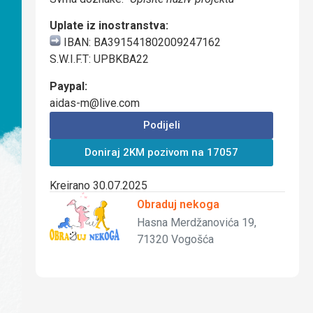
Uplate iz inostranstva:
IBAN: BA391541802009247162
S.W.I.F.T: UPBKBA22
Paypal:
aidas-m@live.com
Podijeli
Doniraj 2KM pozivom na 17057
Kreirano 30.07.2025
Obraduj nekoga
Hasna Merdžanovića 19,
71320 Vogošća