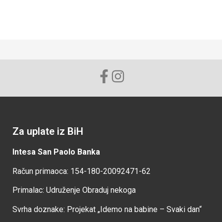
Za uplate iz BiH
Intesa San Paolo Banka
Račun primaoca: 154-180-20092471-62
Primalac: Udruženje Obraduj nekoga
Svrha doznake: Projekat „Idemo na babine – Svaki dan“