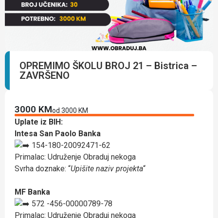
OPREMIMO ŠKOLU BROJ 21 – Bistrica –
ZAVRŠENO
3000 KM
od 3000 KM
Uplate iz BIH:
Intesa San Paolo Banka
154-180-20092471-62
Primalac: Udruženje Obraduj nekoga
Svrha doznake: “
Upišite naziv projekta
“
MF Banka
572 -456-00000789-78
Primalac: Udruženje Obraduj nekoga