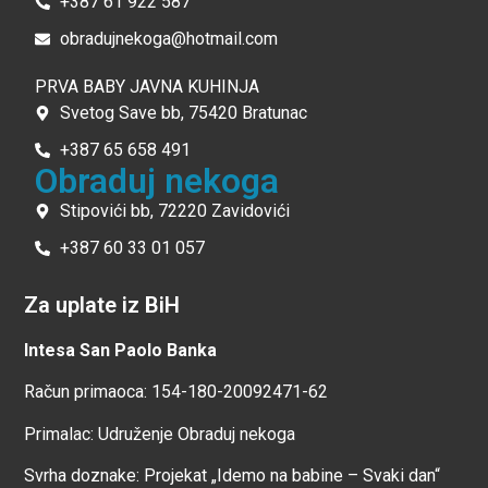
+387 61 922 587
obradujnekoga@hotmail.com
PRVA BABY JAVNA KUHINJA
Svetog Save bb, 75420 Bratunac
+387 65 658 491
Obraduj nekoga
Stipovići bb, 72220 Zavidovići
+387 60 33 01 057
Za uplate iz BiH
Intesa San Paolo Banka
Račun primaoca: 154-180-20092471-62
Primalac: Udruženje Obraduj nekoga
Svrha doznake: Projekat „Idemo na babine – Svaki dan“