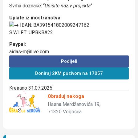
Svrha doznake: “
Upišite naziv projekta
“
Uplate iz inostranstva:
IBAN: BA391541802009247162
S.W.I.F.T: UPBKBA22
Paypal:
aidas-m@live.com
Podijeli
Doniraj 2KM pozivom na 17057
Kreirano 31.07.2025
Obraduj nekoga
Hasna Merdžanovića 19,
71320 Vogošća