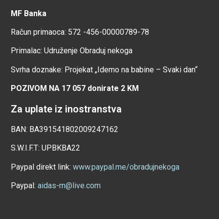
MF Banka
Račun primaoca: 572 -456-00000789-78
Primalac: Udruženje Obraduj nekoga
Svrha doznake: Projekat „Idemo na babine – Svaki dan“
POZIVOM NA 17 057 donirate 2 KM
Za uplate iz inostranstva
BAN: BA391541802009247162
S.W.I.F.T: UPBKBA22
Paypal direkt link:
www.paypal.me/obradujnekoga
Paypal:
aidas-m@live.com