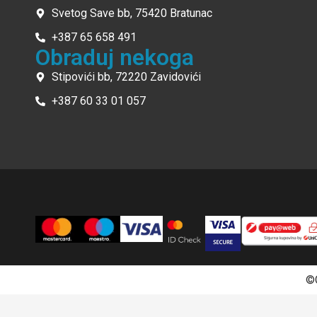
Svetog Save bb, 75420 Bratunac
+387 65 658 491
Obraduj nekoga
Stipovići bb, 72220 Zavidovići
+387 60 33 01 057
©C