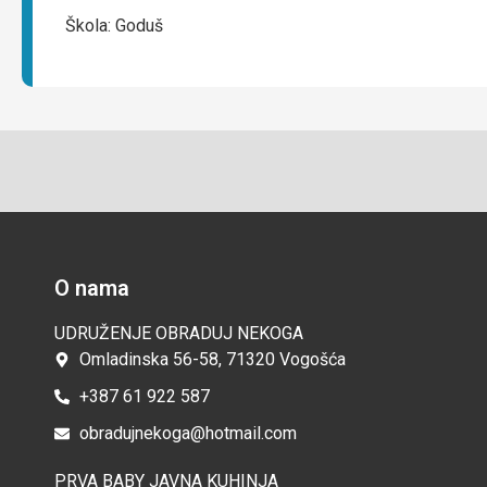
Škola: Goduš
O nama
UDRUŽENJE OBRADUJ NEKOGA
Omladinska 56-58, 71320 Vogošća
+387 61 922 587
obradujnekoga@hotmail.com
PRVA BABY JAVNA KUHINJA