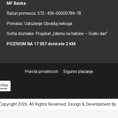
MF Banka
Račun primaoca: 572 -456-00000789-78
Primalac: Udruženje Obraduj nekoga
Svrha doznake: Projekat „Idemo na babine – Svaki dan“
POZIVOM NA 17 057 donirate 2 KM
Pravila privatnosti
Sigurno plaćanje
opyright 2026. All Rights Reserved.
Design & Development B