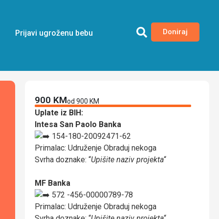
Doniraj
Prijavi ugroženu bebu
900 KM
od 900 KM
Uplate iz BIH:
Intesa San Paolo Banka
154-180-20092471-62
Primalac: Udruženje Obraduj nekoga
Svrha doznake: “
Upišite naziv projekta
“
MF Banka
572 -456-00000789-78
Primalac: Udruženje Obraduj nekoga
Svrha doznake: “
Upišite naziv projekta
“