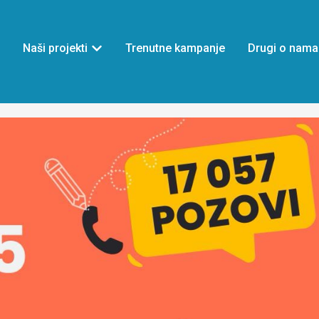
Naši projekti
Trenutne kampanje
Drugi o nama