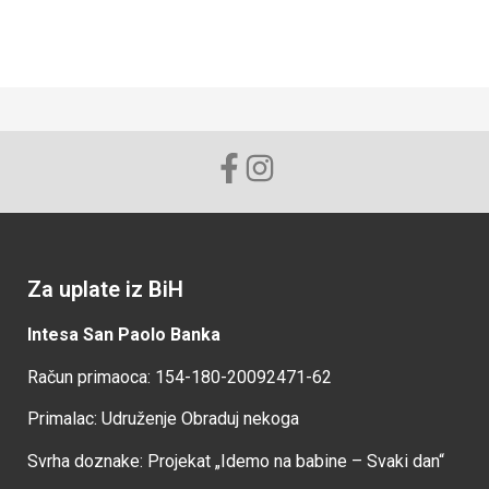
Za uplate iz BiH
Intesa San Paolo Banka
Račun primaoca: 154-180-20092471-62
Primalac: Udruženje Obraduj nekoga
Svrha doznake: Projekat „Idemo na babine – Svaki dan“