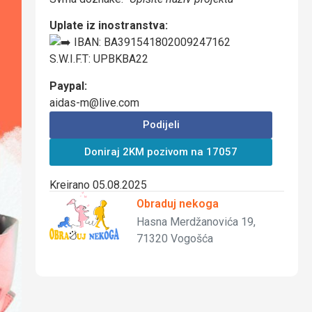
Uplate iz inostranstva:
IBAN: BA391541802009247162
S.W.I.F.T: UPBKBA22
Paypal:
aidas-m@live.com
Podijeli
Doniraj 2KM pozivom na 17057
Kreirano 05.08.2025
Obraduj nekoga
Hasna Merdžanovića 19,
71320 Vogošća