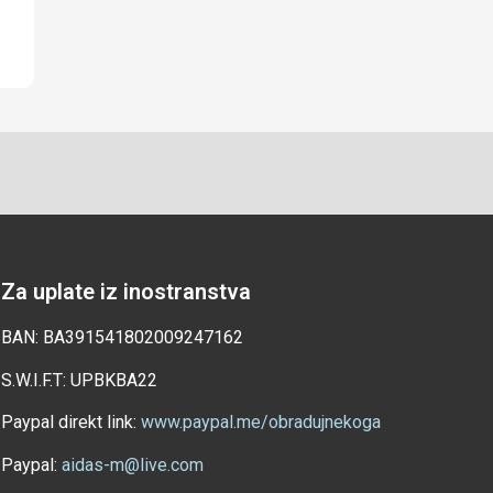
Za uplate iz inostranstva
BAN: BA391541802009247162
S.W.I.F.T: UPBKBA22
Paypal direkt link:
www.paypal.me/obradujnekoga
Paypal:
aidas-m@live.com