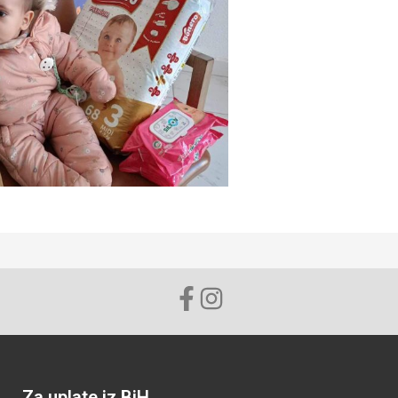
Za uplate iz BiH