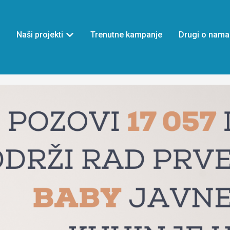
Naši projekti
Trenutne kampanje
Drugi o nama