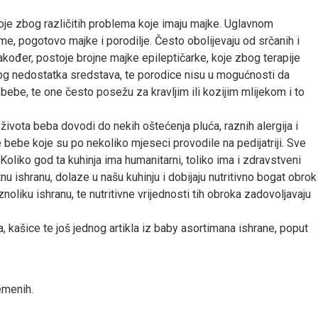
e zbog različitih problema koje imaju majke. Uglavnom
e, pogotovo majke i porodilje. Često obolijevaju od srčanih i
Također, postoje brojne majke epileptičarke, koje zbog terapije
bog nedostatka sredstava, te porodice nisu u mogućnosti da
bebe, te one često posežu za kravljim ili kozijim mlijekom i to
života beba dovodi do nekih oštećenja pluća, raznih alergija i
 bebe koje su po nekoliko mjeseci provodile na pedijatriji. Sve
Koliko god ta kuhinja ima humanitarni, toliko ima i zdravstveni
tnu ishranu, dolaze u našu kuhinju i dobijaju nutritivno bogat obrok
aznoliku ishranu, te nutritivne vrijednosti tih obroka zadovoljavaju
ka, kašice te još jednog artikla iz baby asortimana ishrane, poput
emenih.