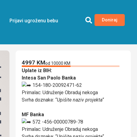
Doniraj
Prijavi ugroženu bebu
4997 KM
od 10000 KM
Uplate iz BIH:
Intesa San Paolo Banka
154-180-20092471-62
Primalac: Udruženje Obraduj nekoga
Svrha doznake: “
Upišite naziv projekta
“
MF Banka
572 -456-00000789-78
Primalac: Udruženje Obraduj nekoga
Svrha doznake: “
Upišite naziv projekta
“