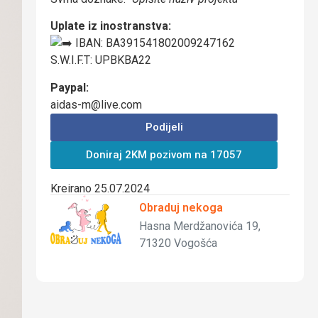
Uplate iz inostranstva:
IBAN: BA391541802009247162
S.W.I.F.T: UPBKBA22
Paypal:
aidas-m@live.com
Podijeli
Doniraj 2KM pozivom na 17057
Kreirano 25.07.2024
Obraduj nekoga
Hasna Merdžanovića 19,
71320 Vogošća