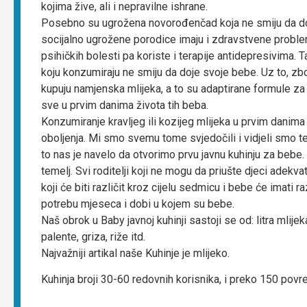
kojima žive, ali i nepravilne ishrane.
Posebno su ugrožena novorođenčad koja ne smiju da doj
socijalno ugrožene porodice imaju i zdravstvene problem
psihičkih bolesti pa koriste i terapije antidepresivima. 
koju konzumiraju ne smiju da doje svoje bebe. Uz to, z
kupuju namjenska mlijeka, a to su adaptirane formule za 
sve u prvim danima života tih beba.
Konzumiranje kravljeg ili kozijeg mlijeka u prvim danima 
oboljenja. Mi smo svemu tome svjedočili i vidjeli smo te
to nas je navelo da otvorimo prvu javnu kuhinju za bebe. 
temelj. Svi roditelji koji ne mogu da priušte djeci adekva
koji će biti različit kroz cijelu sedmicu i bebe će imati r
potrebu mjeseca i dobi u kojem su bebe.
Naš obrok u Baby javnoj kuhinji sastoji se od: litra mlije
palente, griza, riže itd.
Najvažniji artikal naše Kuhinje je mlijeko.
Kuhinja broji 30-60 redovnih korisnika, i preko 150 povr