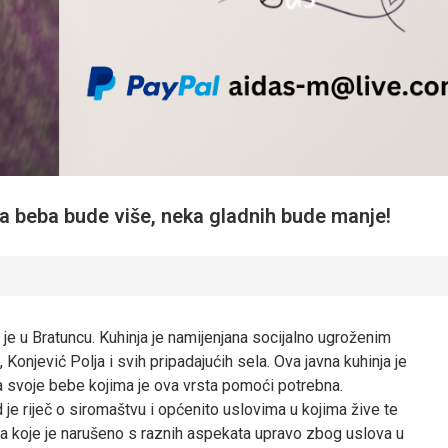
ka beba bude više, neka gladnih bude manje!
 je u Bratuncu. Kuhinja je namijenjana socijalno ugroženim
njević Polja i svih pripadajućih sela. Ova javna kuhinja je
 za svoje bebe kojima je ova vrsta pomoći potrebna.
je riječ o siromaštvu i općenito uslovima u kojima žive te
beba koje je narušeno s raznih aspekata upravo zbog uslova u