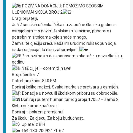
POZIV NA DONACIJU: POMOZIMO SEOSKIM
UČENICIMA! ŠKOLA BROJ 2
Dragi prijatelji,
Još 7 seoskih učenika čeka da započne školsku godinu s
osmijehom — s novim školskim ruksacima, priborom i
potrebnim sitnicama koje znače mnogo.
Zamislite dječiju sreću kada im uručimo ruksak pun boja,
nada i osjećaja da nisu zaboravljeni.
Pomozimo im da s ponosom zakorače u novu školsku
godinu.
Naš cilj je – opremiti ih sve!
Broj učenika: 7
Potreban iznos: 840 KM
Doniraj koliko možeš. Svaka marka se pretvara u osmijeh.
Donacije u novcu ili školskom priboru su dobrodošle.
Doniraj i putem humanitarnog broja 17057 – samo 2
KM, a nekome znači sve!
Doniraj – pokreni promjenu!
Za školu. Za djecu. Za bolju budućnost.
Uplate iz BIH
154-180-20092471-62