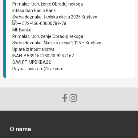
Primalac: Udruženje Obraduj nekoga
Intesa San Paolo Bank
Svrha doznake: školska akcija 2025 Kruševo
572-456-00000789-78
MF Banka
Primalac: Udruzenje Obraduj nekoga
Svrha doznake: Školska akcija 2025 – Kruševo
Uplate iz inostranstva:
IBAN: BA391541802009247162
S.W.I.F.T: UPBKBA22
Paypal: aidas-m@live.com
O nama