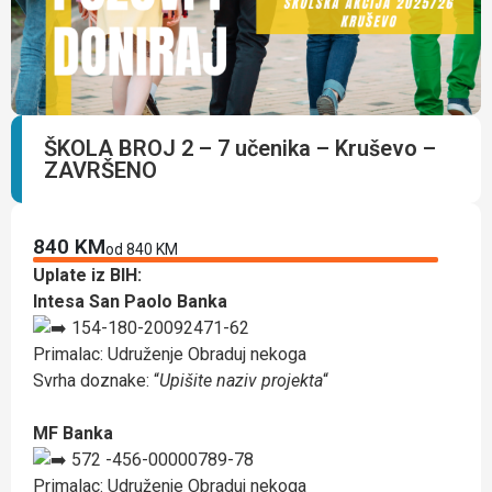
ŠKOLA BROJ 2 – 7 učenika – Kruševo –
ZAVRŠENO
840 KM
od 840 KM
Uplate iz BIH:
Intesa San Paolo Banka
154-180-20092471-62
Primalac: Udruženje Obraduj nekoga
Svrha doznake: “
Upišite naziv projekta
“
MF Banka
572 -456-00000789-78
Primalac: Udruženje Obraduj nekoga