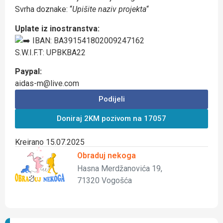
Svrha doznake: “
Upišite naziv projekta
“
Uplate iz inostranstva:
IBAN: BA391541802009247162
S.W.I.F.T: UPBKBA22
Paypal:
aidas-m@live.com
Podijeli
Doniraj 2KM pozivom na 17057
Kreirano 15.07.2025
Obraduj nekoga
Hasna Merdžanovića 19,
71320 Vogošća