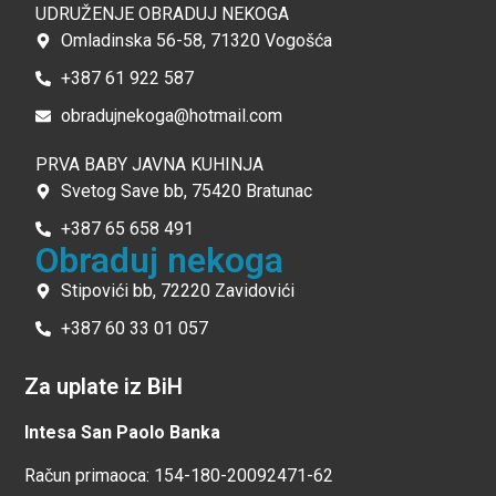
UDRUŽENJE OBRADUJ NEKOGA
Omladinska 56-58, 71320 Vogošća
+387 61 922 587
obradujnekoga@hotmail.com
PRVA BABY JAVNA KUHINJA
Svetog Save bb, 75420 Bratunac
+387 65 658 491
Obraduj nekoga
Stipovići bb, 72220 Zavidovići
+387 60 33 01 057
Za uplate iz BiH
Intesa San Paolo Banka
Račun primaoca: 154-180-20092471-62