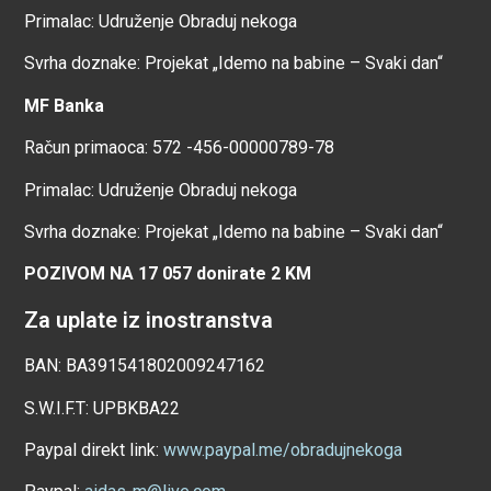
Primalac: Udruženje Obraduj nekoga
Svrha doznake: Projekat „Idemo na babine – Svaki dan“
MF Banka
Račun primaoca: 572 -456-00000789-78
Primalac: Udruženje Obraduj nekoga
Svrha doznake: Projekat „Idemo na babine – Svaki dan“
POZIVOM NA 17 057 donirate 2 KM
Za uplate iz inostranstva
BAN: BA391541802009247162
S.W.I.F.T: UPBKBA22
Paypal direkt link:
www.paypal.me/obradujnekoga