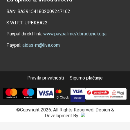
BAN: BA391541802009247162
S.W.I.F.T: UPBKBA22
Paypal direkt link:
www.paypal.me/obradujnekoga
Paypal:
aidas-m@live.com
Pravila privatnosti
Sigurno plaćanje
©Copyright 2026. All Rights Reserved.
Design &
Development By