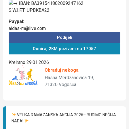
IBAN: BA391541802009247162
S.W.I.F.T: UPBKBA22
Paypal:
aidas-m@live.com
Podijeli
Doniraj 2KM pozivom na 17057
Kreirano 29.01.2026
Obraduj nekoga
Hasna Merdžanovića 19,
71320 Vogošća
VELIKA RAMAZANSKA AKCIJA 2026– BUDIMO NEČIJA
NADA!