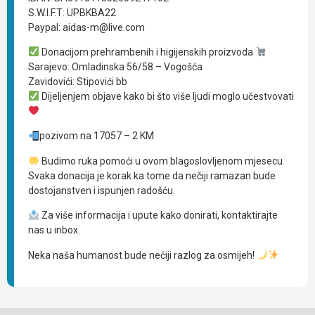
S.W.I.F.T: UPBKBA22
Paypal: aidas-m@live.com
Donacijom prehrambenih i higijenskih proizvoda
Sarajevo: Omladinska 56/58 – Vogošća
Zavidovići: Stipovići bb
Dijeljenjem objave kako bi što više ljudi moglo učestvovati
pozivom na 17057 – 2 KM
Budimo ruka pomoći u ovom blagoslovljenom mjesecu.
Svaka donacija je korak ka tome da nečiji ramazan bude
dostojanstven i ispunjen radošću.
Za više informacija i upute kako donirati, kontaktirajte
nas u inbox.
Neka naša humanost bude nečiji razlog za osmijeh!