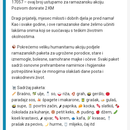
17057 – ovaj broj ustupamo za ramazansku akciju.
Pozivom donirate 2 KM
Dragi prijatelji, mjesec milosti i dobrih djela je pred nama!
Kao i svake godine, i ove ramazanske dane želimo učiniti
lakšima onima koji se suočavaju s teškim životnim
okolnostima.
Pokrećemo veliku humanitarnu akciju podjele
ramazanskih paketa za ugrožene porodice, stare i
iznemogle, bolesne, samohrane majke i očeve. Svaki paket
sadrži osnovne prehrambene namirnice i higijenske
potrepštine koje će mnogima olakšati dane posta i
svakodnevni život.
Sadržaj paketa:
Brašno,
ulje,
so,
riža,
grah,
geršlo,
paradajz sos,
špagete i makarone,
grašak,
gulaš,
supe,
povrtni začin, 🌶 paprika,
kocka,
slatkiš,
čokolada za kuhanje,
petit keks,
puding,
džem,
kiseli krastavci, 🌶 ajvar,
krem,
kafa,
kvasac,
prašak za pecivo,
hurme,
mlijeko, čaj itd