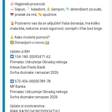
Higijenski proizvodi:
Sapun,
kaladont,
šampon,
deterdžent za suđe,
prašak za veš,
spužvice.
Pozivamo vas da se uključite! Vaša donacija, ma koliko
mala bila, nekome znači sigurnost, osmijeh i iftar bez brige.
Kako možete pomoći?
Donacijom u novcu
Uplate iz BIH
154-180-20092471-62
Primalac: Udruženje Obraduj nekoga
Intesa San Paolo Bank
Svrha doznake: ramazan 2026
572-456-00000789-78
MF Banka
Primalac: Udruzenje Obraduj nekoga
Svrha doznake:ramazan 2026
Uplate iz inostranstva:
IBAN: BA391541802009247162