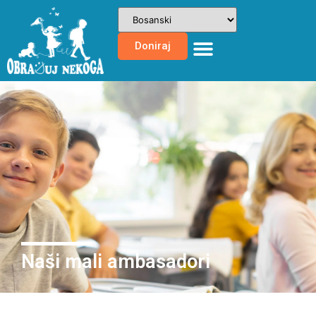
Doniraj
Naši mali ambasadori