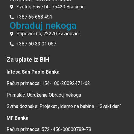
Svetog Save bb, 75420 Bratunac
+387 65 658 491
Obraduj nekoga
Stipovići bb, 72220 Zavidovići
+387 60 33 01 057
Za uplate iz BiH
Intesa San Paolo Banka
Račun primaoca: 154-180-20092471-62
Primalac: Udruženje Obraduj nekoga
Svrha doznake: Projekat „Idemo na babine – Svaki dan“
MF Banka
Račun primaoca: 572 -456-00000789-78