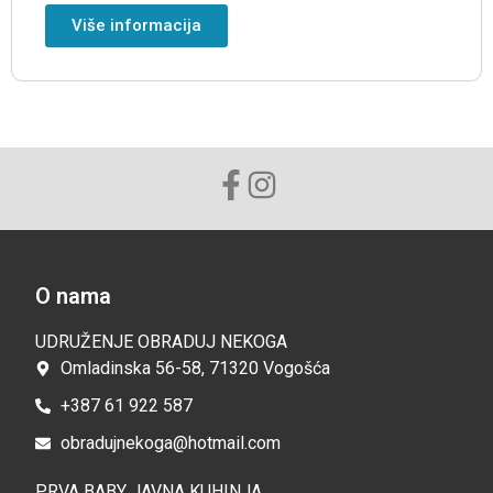
Više informacija
O nama
UDRUŽENJE OBRADUJ NEKOGA
Omladinska 56-58, 71320 Vogošća
+387 61 922 587
obradujnekoga@hotmail.com
PRVA BABY JAVNA KUHINJA