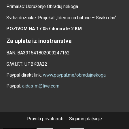
Primalac: Udruženje Obraduj nekoga
Svrha doznake: Projekat „Idemo na babine – Svaki dan“
POZIVOM NA 17 057 donirate 2 KM
Za uplate iz inostranstva
BAN: BA391541802009247162
S.W.I.F.T: UPBKBA22
Paypal direkt link:
www.paypal.me/obradujnekoga
Paypal:
aidas-m@live.com
Pravila privatnosti
Sigurno plaćanje